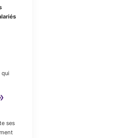
s
alariés
 qui
»
te ses
ment