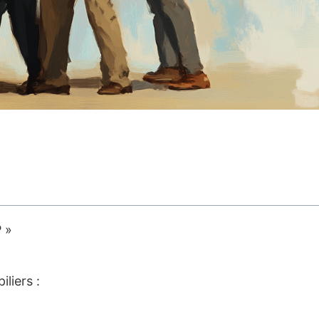
 »
liers :