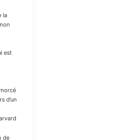
 la
 non
i est
amorcé
rs d’un
Harvard
n de