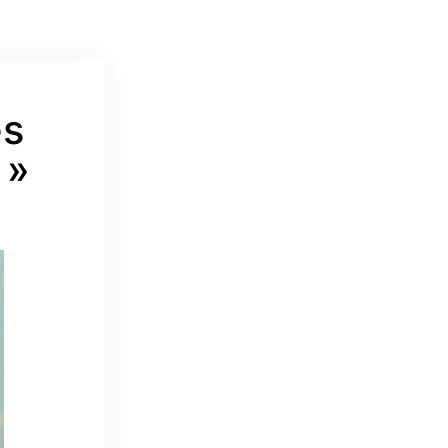
es
 »