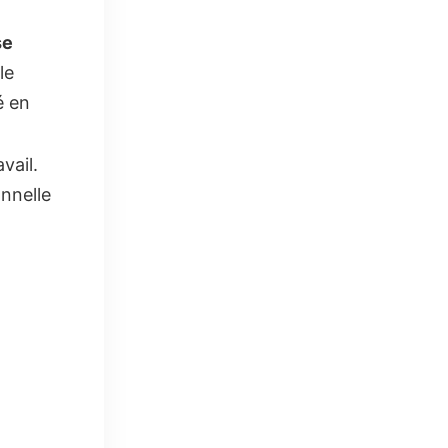
se
le
é en
vail.
onnelle